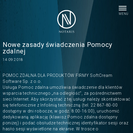
MENU
Nowe zasady świadczenia Pomocy
zdalnej
14.09.2018
POMOC ZDALNA DLA PRODUKTÓW FIRMY SoftCream
Software Sp. z o.o.
Usługa Pomoc zdalna umożliwia świadczenie dla klientów
wsparcia technicznego „na odległość”, za pośrednictwem
sieci Internet. Aby skorzystać z tej usługi należy skontaktować
się telefonicznie z Infolinią techniczną (tel. 22 867-80-00
dostępny w dni robocze, w godz. 8:00-16:00), uruchomić
dedykowaną aplikację (klawisz Pomoc zdalna dostępny
poniżej) i podać obsłudze technicznej identyfikator sesji oraz
hasło sesji wyświetlone na ekranie. W trosce o