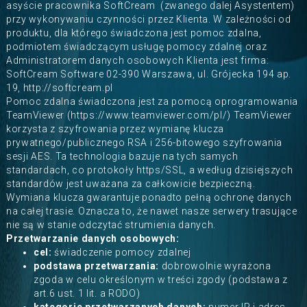
asyście pracownika SoftCream (zwanego dalej Asystentem)
przy wykonywaniu czynności przez Klienta. W zależności od
produktu, dla którego świadczona jest pomoc zdalna,
podmiotem świadczącym usługę pomocy zdalnej oraz
Administratorem danych osobowych Klienta jest firma:
SoftCream Software 02-390 Warszawa, ul. Grójecka 194 ap.
19,
http://softcream.pl
Pomoc zdalna świadczona jest za pomocą oprogramowania
TeamViewer (
https://www.teamviewer.com/pl/
) TeamViewer
korzysta z szyfrowania przez wymianę klucza
prywatnego/publicznego RSA i 256-bitowego szyfrowania
sesji AES. Ta technologia bazuje na tych samych
standardach, co protokoły https/SSL, a według dzisiejszych
standardów jest uważana za całkowicie bezpieczną.
Wymiana klucza gwarantuje ponadto pełną ochronę danych
na całej trasie. Oznacza to, że nawet nasze serwery trasujące
nie są w stanie odczytać strumienia danych.
Przetwarzanie danych osobowych:
cel:
świadczenie pomocy zdalnej
podstawa przetwarzania:
dobrowolnie wyrażona
zgoda w celu określonym w treści zgody (podstawa z
art.6 ust. 1 lit. a RODO)
kategorie przetwarzanych danych:
numer IP i adres