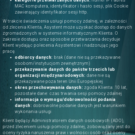
MAC komputera, identyfikator i hasło sesji, plik Cookie
zawierający identyfikator sesji http.
W trakcie świadczenia usługi pomocy zdalnej, w zależności
od zlecenia Klienta, Asystent może uzyskać dostęp do danych
zgromadzonych w systemie informatycznym Klienta. O
zakresie dostępu oraz sposobie przetwarzania decyduje
Klient wydając polecenia Asystentowi i nadzorując jego
pracę.
odbiorcy danych:
brak (dane nie są przekazywane
osobom/instytucjom zewnętrznym)
przekazywanie danych do państw trzecich lub
organizacji międzynarodowych:
dane nie są
przekazywane poza teren Unii Europejskiej
okres przechowywania danych:
zgoda Klienta: 10 lat,
pozostałe dane: czas trwania sesji pomocy zdalnej
informacja o wymogu/dobrowolności podania
danych:
dobrowolne podanie danych jest warunkiem
wykonania usługi
Klient będący Administratorem danych osobowych (ADO),
przed zleceniem usługi pomocy zdalnej, zobowiązany jest do
oceny ryzyka naruszenia praw i wolności osób oraz oceny