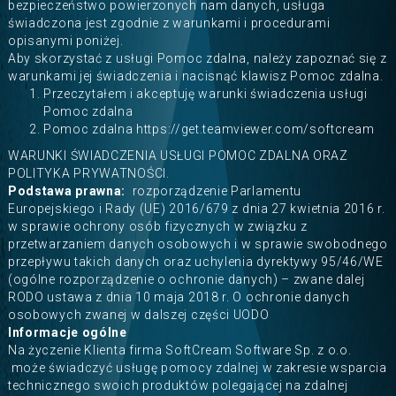
bezpieczeństwo powierzonych nam danych, usługa
świadczona jest zgodnie z warunkami i procedurami
opisanymi poniżej.
Aby skorzystać z usługi Pomoc zdalna, należy zapoznać się z
warunkami jej świadczenia i nacisnąć klawisz Pomoc zdalna.
Przeczytałem i akceptuję warunki świadczenia usługi
Pomoc zdalna
Pomoc zdalna
https://get.teamviewer.com/softcream
WARUNKI ŚWIADCZENIA USŁUGI POMOC ZDALNA ORAZ
POLITYKA PRYWATNOŚCI.
Podstawa prawna:
rozporządzenie Parlamentu
Europejskiego i Rady (UE) 2016/679 z dnia 27 kwietnia 2016 r.
w sprawie ochrony osób fizycznych w związku z
przetwarzaniem danych osobowych i w sprawie swobodnego
przepływu takich danych oraz uchylenia dyrektywy 95/46/WE
(ogólne rozporządzenie o ochronie danych) – zwane dalej
RODO ustawa z dnia 10 maja 2018 r. O ochronie danych
osobowych zwanej w dalszej części UODO
Informacje ogólne
Na życzenie Klienta firma SoftCream Software Sp. z o.o.
może świadczyć usługę pomocy zdalnej w zakresie wsparcia
technicznego swoich produktów polegającej na zdalnej